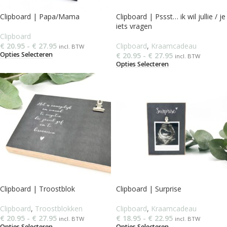
Clipboard | Papa/Mama
Clipboard | Pssst… ik wil jullie / je
iets vragen
Clipboard
€
20.95
-
€
27.95
Clipboard
,
Kraamcadeau
incl. BTW
Opties Selecteren
€
20.95
-
€
27.95
incl. BTW
Opties Selecteren
Clipboard | Troostblok
Clipboard | Surprise
Clipboard
,
Troostblokken
Clipboard
,
Kraamcadeau
€
20.95
-
€
27.95
€
18.95
-
€
22.95
incl. BTW
incl. BTW
Opties Selecteren
Opties Selecteren