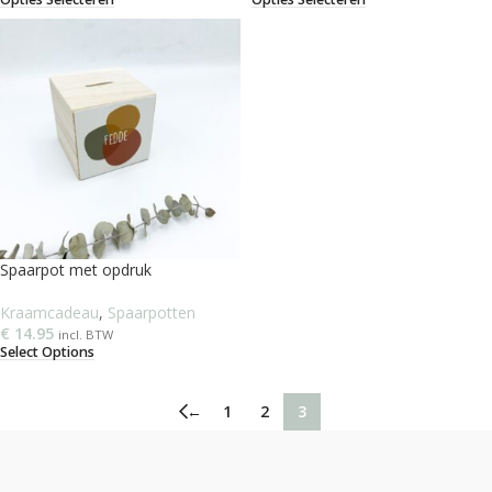
Spaarpot met opdruk
Kraamcadeau
,
Spaarpotten
€
14.95
incl. BTW
Select Options
←
1
2
3