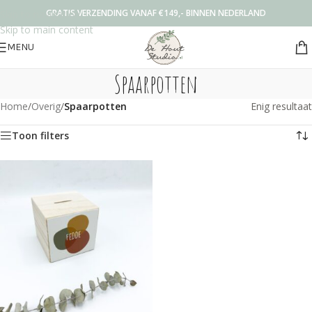
GRATIS VERZENDING VANAF €149,- BINNEN NEDERLAND
Skip to navigation
Skip to main content
MENU
Spaarpotten
Home
/
Overig
/
Spaarpotten
Enig resultaat
Toon filters