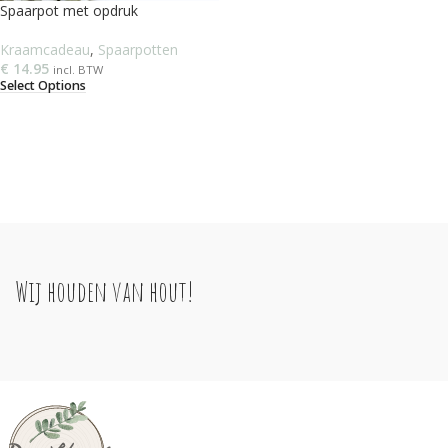
Spaarpot met opdruk
Kraamcadeau
,
Spaarpotten
€
14.95
incl. BTW
Select Options
Wij houden van hout!