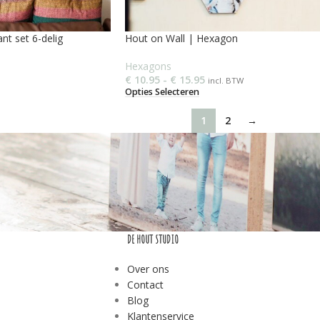
nt set 6-delig
Hout on Wall | Hexagon
Hexagons
€
10.95
-
€
15.95
incl. BTW
Opties Selecteren
1
2
→
DE HOUT STUDIO
Over ons
Contact
Blog
Klantenservice