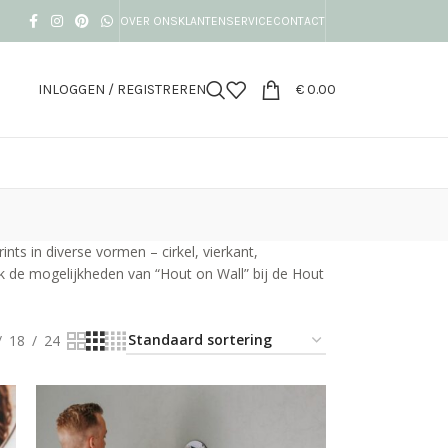
OVER ONS
KLANTENSERVICE
CONTACT
INLOGGEN / REGISTREREN
€
0.00
s in diverse vormen – cirkel, vierkant,
k de mogelijkheden van “Hout on Wall” bij de Hout
18
24