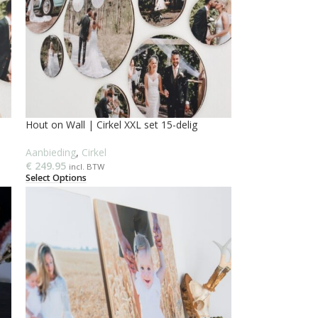
Hout on Wall | Cirkel XXL set 15-delig
Aanbieding
,
Cirkel
€
249.95
incl. BTW
Select Options