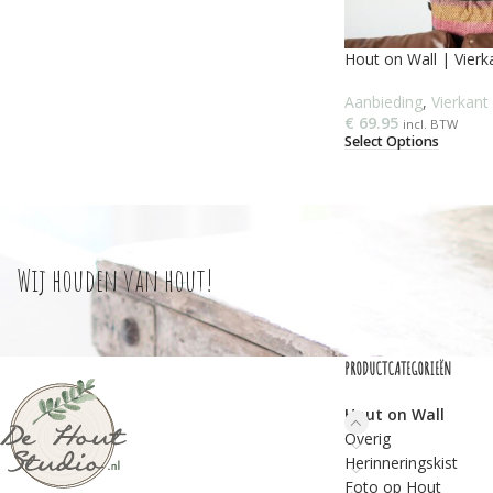
Hout on Wall | Vierka
Aanbieding
,
Vierkant
€
69.95
incl. BTW
Select Options
Wij houden van hout!
PRODUCTCATEGORIEËN
Hout on Wall
Overig
Herinneringskist
Foto op Hout