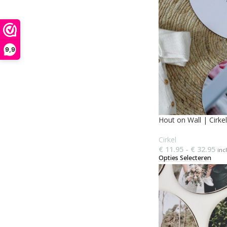
9,9
Hout on Wall | Cirkel
Cirkel
€
11.95
-
€
32.95
inc
Opties Selecteren