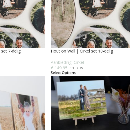
 set 7-delig
Hout on Wall | Cirkel set 10-delig
Aanbieding
,
Cirkel
€
149.95
incl. BTW
Select Options