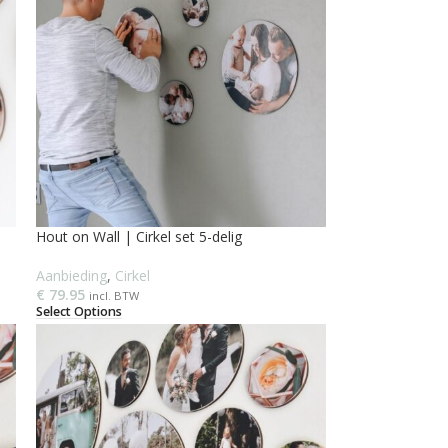
Hout on Wall | Cirkel set 5-delig
Aanbieding
,
Cirkel
€
79.95
incl. BTW
Select Options