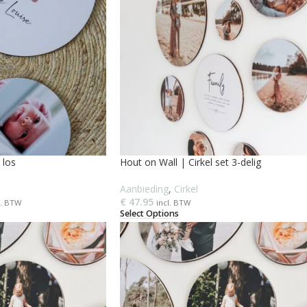
 los
Hout on Wall | Cirkel set 3-delig
Aanbieding
,
Cirkel
€
47.95
l. BTW
incl. BTW
Select Options