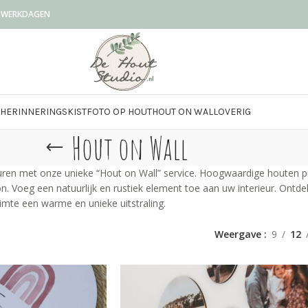
0 WERKDAGEN
HERINNERINGSKIST
FOTO OP HOUT
HOUT ON WALL
OVERIG
Hout on Wall
n met onze unieke “Hout on Wall” service. Hoogwaardige houten print
. Voeg een natuurlijk en rustiek element toe aan uw interieur. Ontde
imte een warme en unieke uitstraling.
l
Weergave
9
12