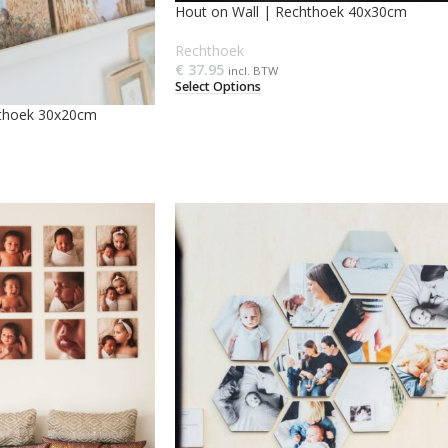
Hout on Wall | Rechthoek 40x30cm
Rechthoek
€
37.95
incl. BTW
Select Options
hthoek 30x20cm