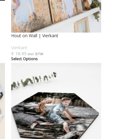
Hout on Wall | Vierkant
Vierkant
€
16.95
incl. BTW
Select Options