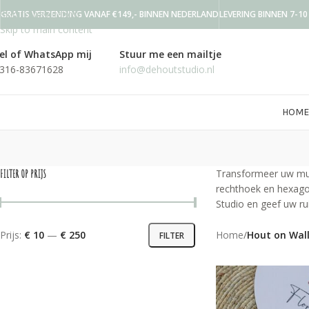
Skip to navigation
GRATIS VERZENDING VANAF €149,- BINNEN NEDERLAND
LEVERING BINNEN 7-1
Skip to main content
el of WhatsApp mij
Stuur me een mailtje
316-83671628
info@dehoutstudio.nl
HOME
FILTER OP PRIJS
Transformeer uw mure
rechthoek en hexagon
Studio en geef uw ru
Prijs:
€ 10
—
€ 250
Home
/
Hout on Wal
FILTER