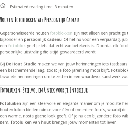
Estimated reading time:
3
minuten
Houten Fotoblokken als Persoonlijk Cadeau
Gepersonaliseerde houten
fotoblokken
zijn niet alleen een prachtige
bijzonder en
persoonlijk cadeau
. Of het nu voor een verjaardag, jub
een
fotoblok
geef je iets dat echt van betekenis is. Doordat elk fot
persoonlijke uitstraling die altijd gewaardeerd wordt.
Bij
De Hout Studio
maken we van jouw herinneringen iets tastbaars 
een beschermende laag, zodat je foto jarenlang mooi blijft.
Fotoblo
favoriete herinneringen om te zetten in een waardevol kunstwerk voor
Fotoluiken: Stijlvol en Uniek voor je Interieur
Fotoluiken
zijn een sfeervolle en elegante manier om je mooiste h
houten luiken bieden ruimte voor één of meerdere foto’s, waarbij de n
een warme, nostalgische look geeft. Of je nu een bijzondere foto wil
item,
fotoluiken van hout
brengen jouw momenten tot leven.