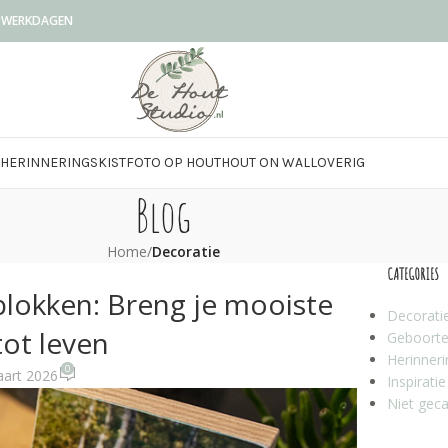
0 WERKDAGEN
HERINNERINGSKIST
FOTO OP HOUT
HOUT ON WALL
OVERIG
Blog
Home
/
Decoratie
CATEGORIES
lokken: Breng je mooiste
Decorati
tot leven
Geboorte
Herinneri
0
art 2026
Inspiratie
Niet geca