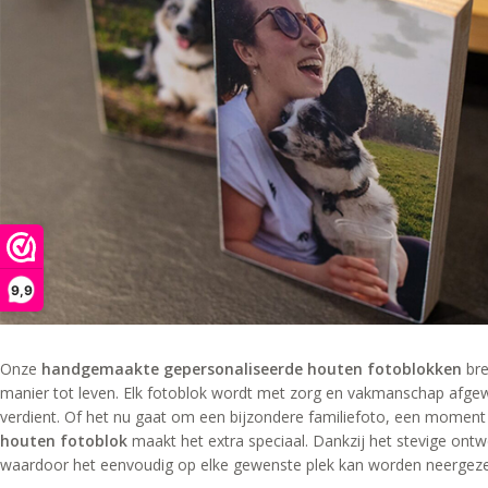
9,9
Onze
handgemaakte gepersonaliseerde houten fotoblokken
bre
manier tot leven. Elk fotoblok wordt met zorg en vakmanschap afgewe
verdient. Of het nu gaat om een bijzondere familiefoto, een moment v
houten fotoblok
maakt het extra speciaal. Dankzij het stevige ontw
waardoor het eenvoudig op elke gewenste plek kan worden neergeze