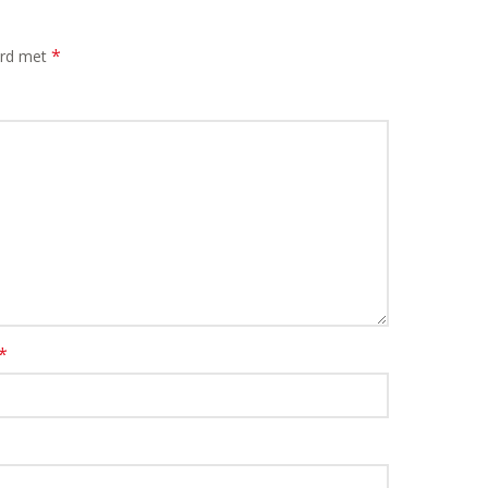
*
erd met
*