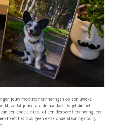
ngen jouw mooiste herinneringen op een unieke
rkt, zodat jouw foto de aandacht krijgt die het
an een speciale reis, of een dierbare herinnering, een
erp heeft het blok geen extra ondersteuning nodig,
t.