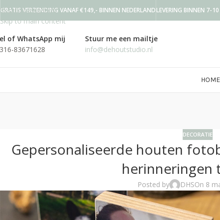
Skip to navigation
GRATIS VERZENDING VANAF €149,- BINNEN NEDERLAND
LEVERING BINNEN 7-1
Skip to main content
el of WhatsApp mij
Stuur me een mailtje
316-83671628
info@dehoutstudio.nl
HOME
DECORATIE
Gepersonaliseerde houten fotob
herinneringen 
Posted by
DHS
On 8 ma