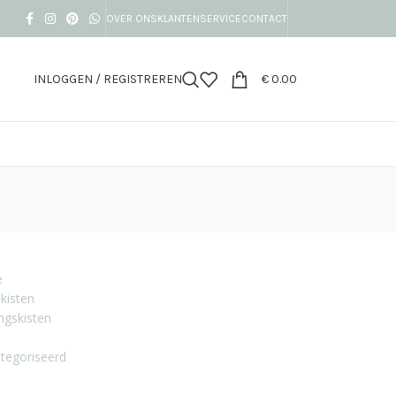
OVER ONS
KLANTENSERVICE
CONTACT
INLOGGEN / REGISTREREN
€
0.00
e
kisten
ngskisten
tegoriseerd