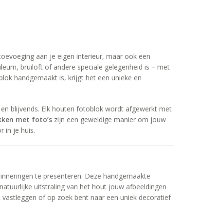
 toevoeging aan je eigen interieur, maar ook een
ileum, bruiloft of andere speciale gelegenheid is – met
oblok handgemaakt is, krijgt het een unieke en
en blijvends. Elk houten fotoblok wordt afgewerkt met
kken met foto’s
zijn een geweldige manier om jouw
 in je huis.
erinneringen te presenteren. Deze handgemaakte
atuurlijke uitstraling van het hout jouw afbeeldingen
t vastleggen of op zoek bent naar een uniek decoratief