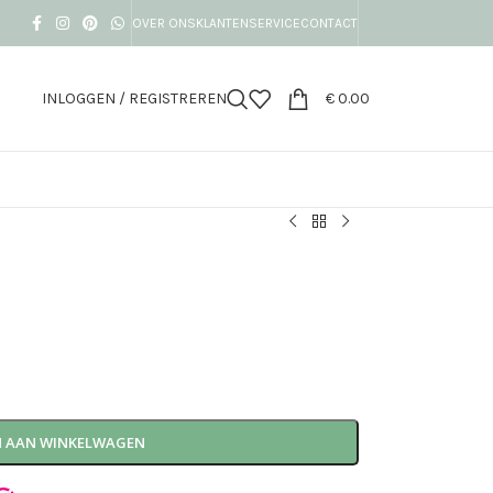
OVER ONS
KLANTENSERVICE
CONTACT
INLOGGEN / REGISTREREN
€
0.00
 AAN WINKELWAGEN