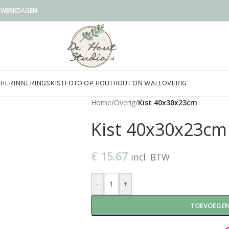
0 WERKDAGEN
HERINNERINGSKIST
FOTO OP HOUT
HOUT ON WALL
OVERIG
Home
/
Overig
/
Kist 40x30x23cm
Kist 40x30x23cm
€
15.67
incl. BTW
-
+
TOEVOEGEN