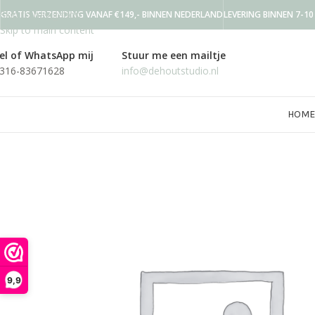
Skip to navigation
GRATIS VERZENDING VANAF €149,- BINNEN NEDERLAND
LEVERING BINNEN 7-1
Skip to main content
el of WhatsApp mij
Stuur me een mailtje
316-83671628
info@dehoutstudio.nl
HOME
9,9