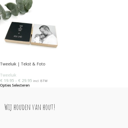
Tweeluik | Tekst & Foto
Tweeluik
€
19.95
-
€
29.95
incl. BTW
Opties Selecteren
Wij houden van hout!