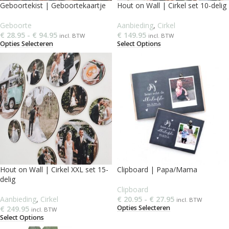
Geboortekist | Geboortekaartje
Hout on Wall | Cirkel set 10-delig
Geboorte
Aanbieding
,
Cirkel
€
28.95
-
€
94.95
€
149.95
incl. BTW
incl. BTW
Opties Selecteren
Select Options
Hout on Wall | Cirkel XXL set 15-
Clipboard | Papa/Mama
delig
Clipboard
Aanbieding
,
Cirkel
€
20.95
-
€
27.95
incl. BTW
Opties Selecteren
€
249.95
incl. BTW
Select Options