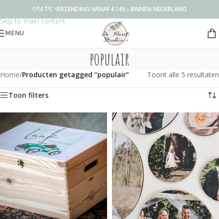
GRATIS VERZENDING VANAF €149,- BINNEN NEDERLAND
Skip to navigation
Skip to main content
MENU
populair
Home
/
Producten getagged “populair”
Toont alle 5 resultaten
Toon filters